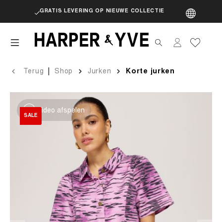
GRATIS LEVERING OP NIEUWE COLLECTIE
artik
|
Terug
Shop
Jurken
Korte jurken
Video afspelen
SALE