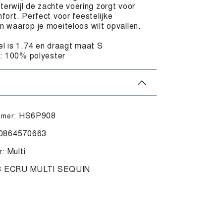
 terwijl de zachte voering zorgt voor
ort. Perfect voor feestelijke
 waarop je moeiteloos wilt opvallen.
l is 1.74 en draagt maat S
l: 100% polyester
HS6P908
mmer:
0864570663
Multi
r:
8 ECRU MULTI SEQUIN