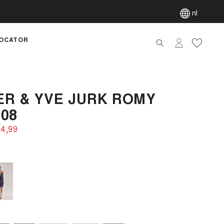
nl
OCATOR
artik
R & YVE JURK ROMY
08
4,99‌