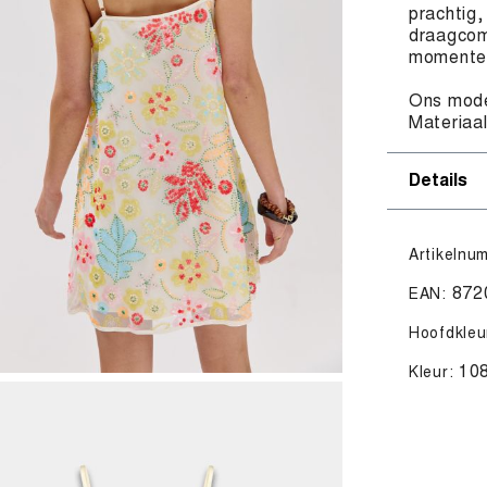
prachtig,
draagcomf
momenten
Ons mode
Materiaa
Details
Artikelnu
872
EAN:
Hoofdkleu
10
Kleur: