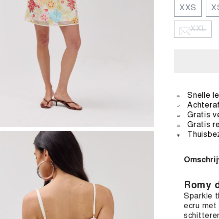
XXS
X
XXL
Snelle l
Achteraf
Gratis v
Gratis r
Thuisbez
Omschrij
Romy d
Sparkle t
ecru met 
schittere