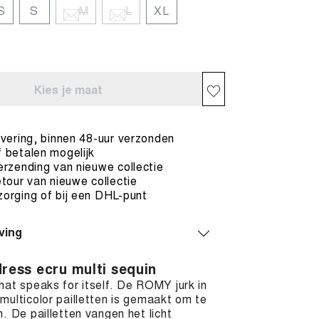
S
S
M
L
XL
Kies je maat
evering, binnen 48-uur verzonden
 betalen mogelijk
erzending van nieuwe collectie
etour van nieuwe collectie
orging of bij een DHL-punt
ving
ress ecru multi sequin
hat speaks for itself. De ROMY jurk in
multicolor pailletten is gemaakt om te
n. De pailletten vangen het licht