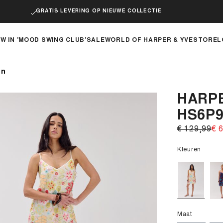
GRATIS LEVERING OP NIEUWE COLLECTIE
W IN 'MOOD SWING CLUB'
SALE
WORLD OF HARPER & YVE
STOREL
en
HARPE
HS6P9
€ 129,99‌
€ 6
Kleuren
Maat