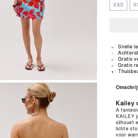
XXS
X
Snelle l
Achteraf
Gratis v
Gratis r
Thuisbez
Omschrij
Kailey 
A feminin
KAILEY ju
silhouet 
lichte st
voor warm