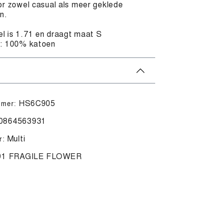
or zowel casual als meer geklede
n.
l is 1.71 en draagt maat S
l: 100% katoen
HS6C905
mmer:
0864563931
Multi
r:
91 FRAGILE FLOWER