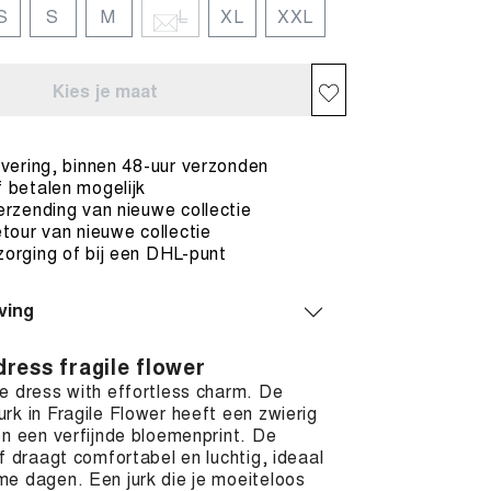
S
S
M
L
XL
XXL
Kies je maat
evering, binnen 48-uur verzonden
 betalen mogelijk
erzending van nieuwe collectie
etour van nieuwe collectie
orging of bij een DHL-punt
ving
dress fragile flower
e dress with effortless charm. De
rk in Fragile Flower heeft een zwierig
en een verfijnde bloemenprint. De
of draagt comfortabel en luchtig, ideaal
e dagen. Een jurk die je moeiteloos