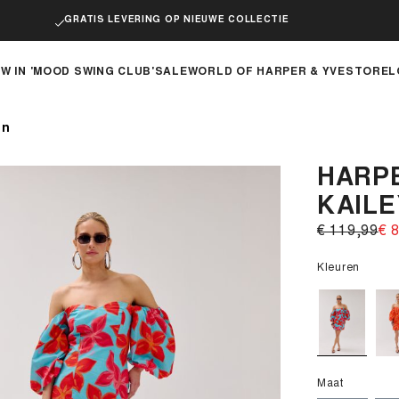
GRATIS LEVERING OP NIEUWE COLLECTIE
W IN 'MOOD SWING CLUB'
SALE
WORLD OF HARPER & YVE
STOREL
en
HARPE
KAILE
€ 119,99‌
€ 8
Kleuren
Maat