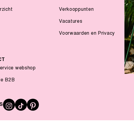
zicht
Verkooppunten
Vacatures
Voorwaarden en Privacy
CT
service webshop
le B2B
S