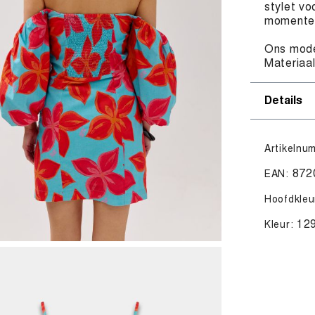
stylet vo
momente
Ons mode
Materiaa
Details
Artikelnu
872
EAN:
Hoofdkleu
12
Kleur: