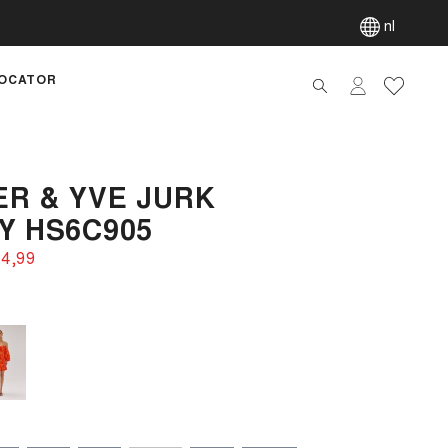
nl
OCATOR
artik
R & YVE JURK
Y HS6C905
4,99‌