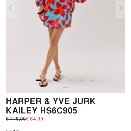
HARPER & YVE JURK
KAILEY HS6C905
€ 119,99‌
€ 84,99‌