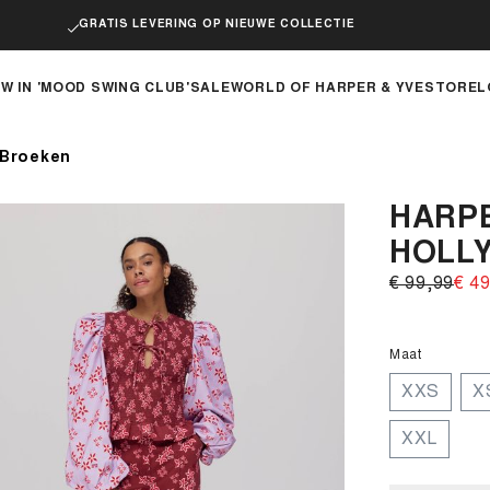
GRATIS LEVERING OP NIEUWE COLLECTIE
W IN 'MOOD SWING CLUB'
SALE
WORLD OF HARPER & YVE
STOREL
Broeken
HARP
HOLLY
€ 99,99‌
€ 49
Maat
XXS
X
XXL