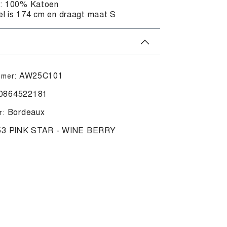
l: 100% Katoen
l is 174 cm en draagt maat S
AW25C101
mmer:
0864522181
Bordeaux
r:
53 PINK STAR - WINE BERRY