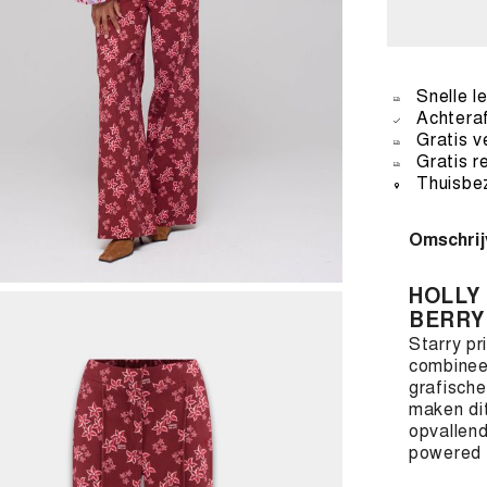
Snelle l
Achteraf
Gratis v
Gratis r
Thuisbez
Omschrij
HOLLY 
BERR
Starry pr
combineer
grafische
maken dit
opvallend
powered 