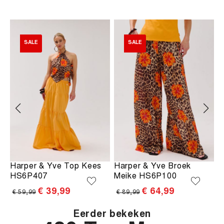
SALE
SALE
Harper & Yve Top Kees
Harper & Yve Broek
H
HS6P407
Meike HS6P100
R
€ 39,99
€ 64,99
€ 59,99
€ 89,99
€
Eerder bekeken