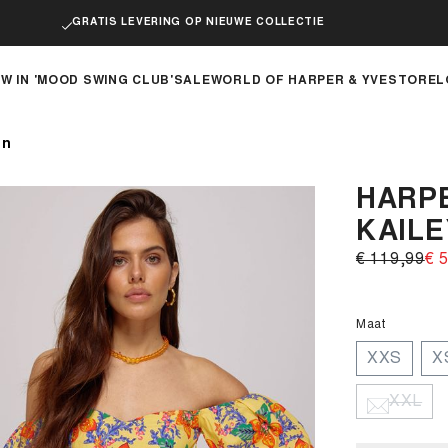
GRATIS LEVERING OP NIEUWE COLLECTIE
W IN 'MOOD SWING CLUB'
SALE
WORLD OF HARPER & YVE
STOREL
en
HARPE
KAILE
€ 119,99‌
€ 5
Maat
XXS
X
XXL