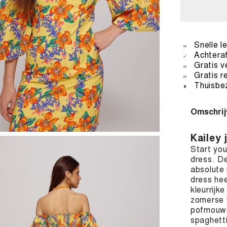
Snelle l
Achteraf
Gratis v
Gratis r
Thuisbez
Omschrij
Kailey 
Start you
dress. D
absolute
dress he
kleurrijk
zomerse v
pofmouwe
spaghetti