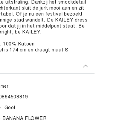
ke uitstraling. Dankzij het smockdetail
hterkant sluit de jurk mooi aan en zit
rtabel. Of je nu een festival bezoekt
onnige stad wandelt. De KAILEY dress
oor dat jij in het middelpunt staat. Be
 bright, be KAILEY.
l: 100% Katoen
l is 174 cm en draagt maat S
mmer:
0864508819
Geel
r:
4 BANANA FLOWER