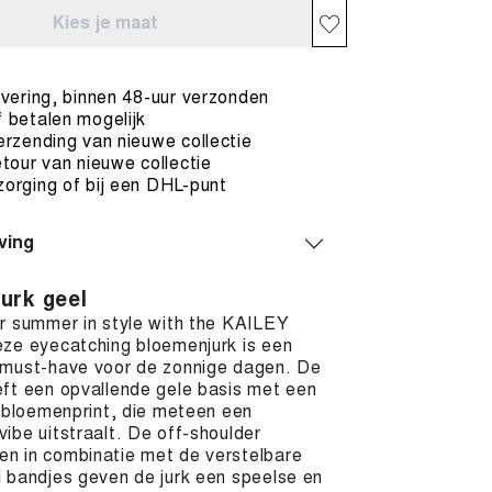
Kies je maat
evering, binnen 48-uur verzonden
 betalen mogelijk
erzending van nieuwe collectie
etour van nieuwe collectie
orging of bij een DHL-punt
ving
jurk geel
r summer in style with the KAILEY
eze eyecatching bloemenjurk is een
 must-have voor de zonnige dagen. De
eft een opvallende gele basis met een
e bloemenprint, die meteen een
ibe uitstraalt. De off-shoulder
n in combinatie met de verstelbare
 bandjes geven de jurk een speelse en