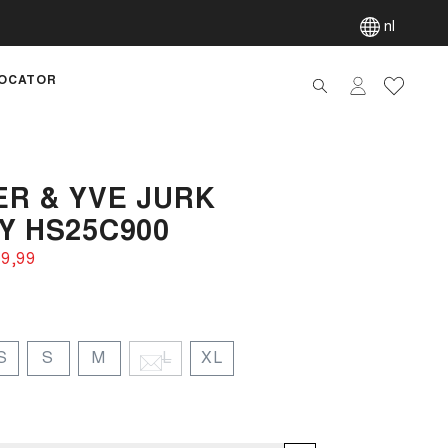
nl
OCATOR
artik
R & YVE JURK
Y HS25C900
9,99‌
S
S
M
L
XL