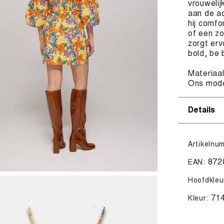
vrouwelij
aan de ac
hij comfo
of een z
zorgt erv
bold, be
Materiaa
Ons mode
Details
Artikelnu
872
EAN:
Hoofdkleu
71
Kleur: